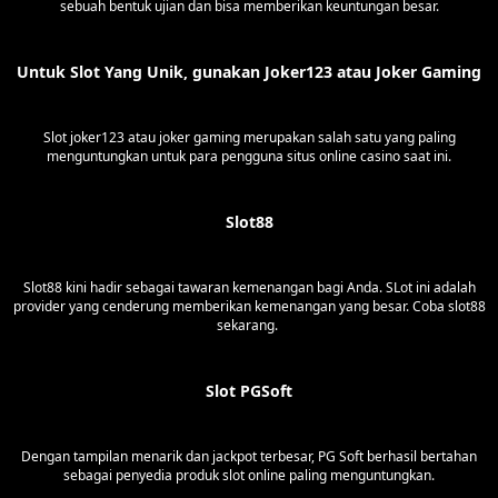
sebuah bentuk ujian dan bisa memberikan keuntungan besar.
Untuk Slot Yang Unik, gunakan Joker123 atau Joker Gaming
Slot joker123 atau joker gaming merupakan salah satu yang paling
menguntungkan untuk para pengguna situs online casino saat ini.
Slot88
Slot88 kini hadir sebagai tawaran kemenangan bagi Anda. SLot ini adalah
provider yang cenderung memberikan kemenangan yang besar. Coba slot88
sekarang.
Slot PGSoft
Dengan tampilan menarik dan jackpot terbesar, PG Soft berhasil bertahan
sebagai penyedia produk slot online paling menguntungkan.