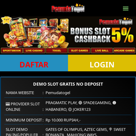
DAFTAR
LOGIN
DEMO SLOT GRATIS NO DEPOSIT
NAMA WEBSITE
Pemudatogel
PRAGMATIC PLAY, 🔵 SPADEGAMING, 🟠
🎰 PROVIDER SLOT
ONLINE
HABANERO, 🟡 JOKER123
MINIMUM DEPOSIT
Rp 10.000 RUPIAH,-
SLOT DEMO
GATES OF OLYMPUS, AZTEC GEMS, 🍭 SWEET
PALING POPULER
BONANZA, ️ MAHJONG WAYS.