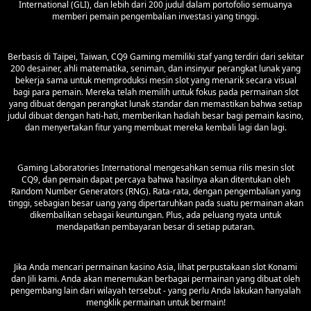
International (GLI), dan lebih dari 200 judul dalam portofolio semuanya
memberi pemain pengembalian investasi yang tinggi.
Berbasis di Taipei, Taiwan, CQ9 Gaming memiliki staf yang terdiri dari sekitar
200 desainer, ahli matematika, seniman, dan insinyur perangkat lunak yang
bekerja sama untuk memproduksi mesin slot yang menarik secara visual
bagi para pemain. Mereka telah memilih untuk fokus pada permainan slot
yang dibuat dengan perangkat lunak standar dan memastikan bahwa setiap
judul dibuat dengan hati-hati, memberikan hadiah besar bagi pemain kasino,
dan menyertakan fitur yang membuat mereka kembali lagi dan lagi.
Gaming Laboratories International mengesahkan semua rilis mesin slot
CQ9, dan pemain dapat percaya bahwa hasilnya akan ditentukan oleh
Random Number Generators (RNG). Rata-rata, dengan pengembalian yang
tinggi, sebagian besar uang yang dipertaruhkan pada suatu permainan akan
dikembalikan sebagai keuntungan. Plus, ada peluang nyata untuk
mendapatkan pembayaran besar di setiap putaran.
Jika Anda mencari permainan kasino Asia, lihat perpustakaan slot Konami
dan Jili kami. Anda akan menemukan berbagai permainan yang dibuat oleh
pengembang lain dari wilayah tersebut - yang perlu Anda lakukan hanyalah
mengklik permainan untuk bermain!