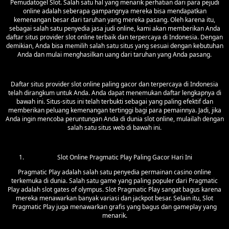
Pemudatogel Slot. Salah satu hal yang menarik perhatian dari para pejudi
online adalah seberapa gampangnya mereka bisa mendapatkan
kemenangan besar dari taruhan yang mereka pasang. Oleh karena itu,
sebagai salah satu penyedia jasa judi online, kami akan memberikan Anda
daftar situs provider slot online terbaik dan terpercaya di Indonesia. Dengan
demikian, Anda bisa memilih salah satu situs yang sesuai dengan kebutuhan
Anda dan mulai menghasilkan uang dari taruhan yang Anda pasang.
Daftar situs provider slot online paling gacor dan terpercaya di Indonesia
telah dirangkum untuk Anda. Anda dapat menemukan daftar lengkapnya di
bawah ini. Situs-situs ini telah terbukti sebagai yang paling efektif dan
memberikan peluang kemenangan tertinggi bagi para pemainnya. Jadi, jika
Anda ingin mencoba peruntungan Anda di dunia slot online, mulailah dengan
salah satu situs web di bawah ini.
Slot Online Pragmatic Play Paling Gacor Hari Ini
Pragmatic Play adalah salah satu penyedia permainan casino online
terkemuka di dunia. Salah satu game yang paling populer dari Pragmatic
Play adalah slot gates of olympus. Slot Pragmatic Play sangat bagus karena
mereka menawarkan banyak variasi dan jackpot besar. Selain itu, Slot
Pragmatic Play juga menawarkan grafis yang bagus dan gameplay yang
menarik.