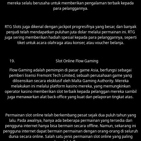
mereka selalu berusaha untuk memberikan pengalaman terbaik kepada
para pelanggannya.
RTG Slots juga dikenal dengan jackpot progresifnya yang besar, dan banyak
penjudi telah mendapatkan puluhan juta dolar melalui permainan ini. RTG
juga sering memberikan hadiah spesial kepada para pelanggannya, seperti
tiket untuk acara olahraga atau konser, atau voucher belanja.
Slot Online Flow Gaming
Flow Gaming adalah pemimpin di pasar game Asia, berfungsi sebagai
pemberi lisensi Fremont Tech Limited, sebuah perusahaan game yang
dilisensikan secara eksklusif oleh Malta Gaming Authority. Mereka
melakukan ini melalui platform kasino mereka, yang memungkinkan
operator kasino memberikan slot terbaik kepada pelanggan mereka sambil
juga menawarkan alat back-office yang kuat dan pelaporan tingkat atas.
Permainan slot online telah berkembang pesat sejak dua puluh tahun yang
lalu. Pada awalnya, hanya ada beberapa permainan yang tersedia dan
pengguna internet hanya bisa bermain secara offline. Namun, sekarang ini
pengguna internet dapat bermain permainan dengan orang-orang di seluruh
dunia secara online. Salah satu jenis permainan slot online yang paling