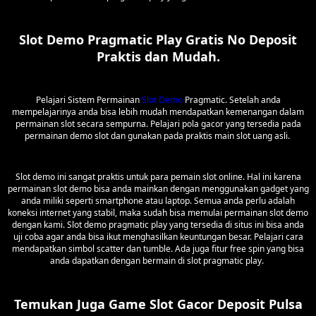
Slot Demo Pragmatic Play Gratis No Deposit
Praktis dan Mudah.
Pelajari Sistem Permainan
Slot Demo
Pragmatic. Setelah anda
mempelajarinya anda bisa lebih mudah mendapatkan kemenangan dalam
permainan slot secara sempurna. Pelajari pola gacor yang tersedia pada
permainan demo slot dan gunakan pada praktis main slot uang asli.
Slot demo ini sangat praktis untuk para pemain slot online. Hal ini karena
permainan slot demo bisa anda mainkan dengan menggunakan gadget yang
anda miliki seperti smartphone atau laptop. Semua anda perlu adalah
koneksi internet yang stabil, maka sudah bisa memulai permainan slot demo
dengan kami. Slot demo pragmatic play yang tersedia di situs ini bisa anda
uji coba agar anda bisa ikut menghasilkan keuntungan besar. Pelajari cara
mendapatkan simbol scatter dan tumble. Ada juga fitur free spin yang bisa
anda dapatkan dengan bermain di slot pragmatic play.
Temukan Juga Game Slot Gacor Deposit Pulsa