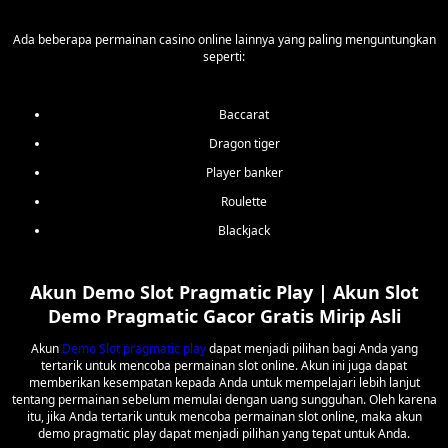
Ada beberapa permainan casino online lainnya yang paling menguntungkan
seperti:
Baccarat
Dragon tiger
Player banker
Roulette
Blackjack
Akun Demo Slot Pragmatic Play | Akun Slot
Demo Pragmatic Gacor Gratis Mirip Asli
Akun
Demo Slot pragmatic play
dapat menjadi pilihan bagi Anda yang
tertarik untuk mencoba permainan slot online. Akun ini juga dapat
memberikan kesempatan kepada Anda untuk mempelajari lebih lanjut
tentang permainan sebelum memulai dengan uang sungguhan. Oleh karena
itu, jika Anda tertarik untuk mencoba permainan slot online, maka akun
demo pragmatic play dapat menjadi pilihan yang tepat untuk Anda.