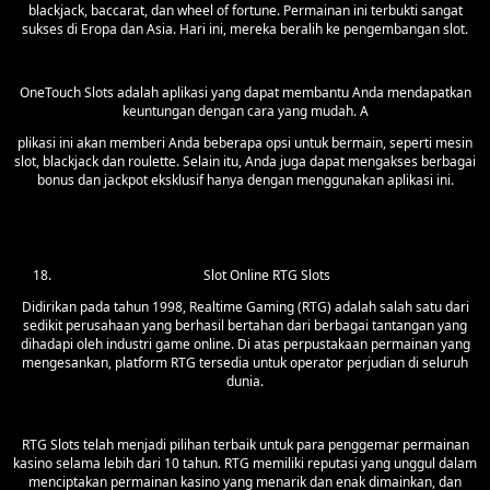
blackjack, baccarat, dan wheel of fortune. Permainan ini terbukti sangat
sukses di Eropa dan Asia. Hari ini, mereka beralih ke pengembangan slot.
OneTouch Slots adalah aplikasi yang dapat membantu Anda mendapatkan
keuntungan dengan cara yang mudah. A
plikasi ini akan memberi Anda beberapa opsi untuk bermain, seperti mesin
slot, blackjack dan roulette. Selain itu, Anda juga dapat mengakses berbagai
bonus dan jackpot eksklusif hanya dengan menggunakan aplikasi ini.
Slot Online RTG Slots
Didirikan pada tahun 1998, Realtime Gaming (RTG) adalah salah satu dari
sedikit perusahaan yang berhasil bertahan dari berbagai tantangan yang
dihadapi oleh industri game online. Di atas perpustakaan permainan yang
mengesankan, platform RTG tersedia untuk operator perjudian di seluruh
dunia.
RTG Slots telah menjadi pilihan terbaik untuk para penggemar permainan
kasino selama lebih dari 10 tahun. RTG memiliki reputasi yang unggul dalam
menciptakan permainan kasino yang menarik dan enak dimainkan, dan